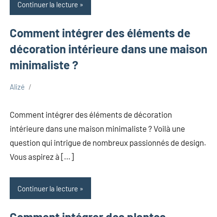
Continuer la lecture
Comment intégrer des éléments de
décoration intérieure dans une maison
minimaliste ?
Alizé
avril
Maison
24,
Comment intégrer des éléments de décoration
2025
intérieure dans une maison minimaliste ? Voilà une
question qui intrigue de nombreux passionnés de design.
Vous aspirez à […]
Continuer la lecture
Comment intégrer des plantes