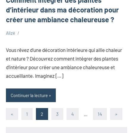
d’intérieur dans ma décoration pour
créer une ambiance chaleureuse ?
Alizé
avril
Maison
24,
Vous rêvez d’une décoration intérieure qui allie chaleur
2025
et nature ? Découvrez comment intégrer des plantes
d’intérieur pour créer une ambiance chaleureuse et
accueillante. Imaginez […]
Continuer la lecture
Pagination
Publications
Articles
«
1
2
3
4
…
14
»
précédentes
suivants
des