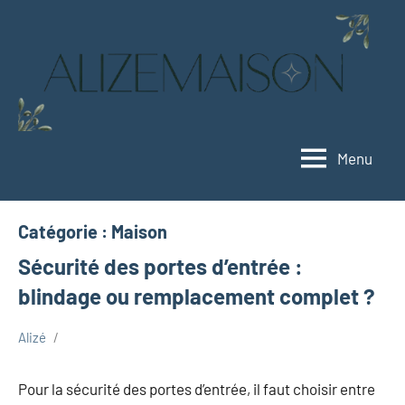
Aller
au
contenu
Menu
Alizemaison
Vivez
mieux,
vivez
Catégorie :
Maison
vert
Sécurité des portes d’entrée :
blindage ou remplacement complet ?
Alizé
décembre
Maison
30,
Pour la sécurité des portes d’entrée, il faut choisir entre
2025