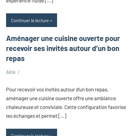
expérience fluide […]
Continuer la lecture
Aménager une cuisine ouverte pour
recevoir ses invités autour d’un bon
repas
Alizé
novembre
Maison
2,
Pour recevoir vos invités autour d’un bon repas,
2025
aménager une cuisine ouverte offre une ambiance
chaleureuse et conviviale. Cette configuration favorise
les échanges et permet […]
Continuer la lecture