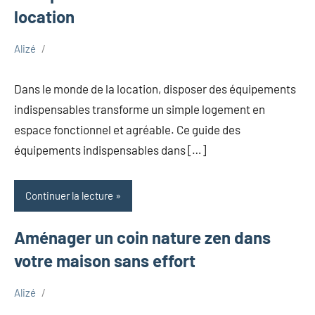
location
Alizé
octobre
Maison
17,
Dans le monde de la location, disposer des équipements
2025
indispensables transforme un simple logement en
espace fonctionnel et agréable. Ce guide des
équipements indispensables dans […]
Continuer la lecture
Aménager un coin nature zen dans
votre maison sans effort
Alizé
octobre
Maison