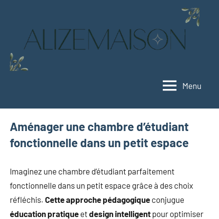
Aller
au
contenu
Menu
Alizemaison
Vivez
mieux,
vivez
Aménager une chambre d’étudiant
vert
fonctionnelle dans un petit espace
Imaginez une chambre d’étudiant parfaitement
fonctionnelle dans un petit espace grâce à des choix
réfléchis.
Cette approche pédagogique
conjugue
éducation pratique
et
design intelligent
pour optimiser