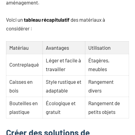
aménagement.
Voici un
tableau récapitulatif
des matériaux à
considérer :
Matériau
Avantages
Utilisation
Léger et facile à
Étagères,
Contreplaqué
travailler
meubles
Caisses en
Style rustique et
Rangement
bois
adaptable
divers
Bouteilles en
Écologique et
Rangement de
plastique
gratuit
petits objets
Créer des solutions de