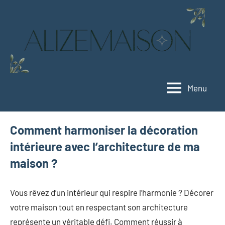
Aller
au
contenu
Menu
Alizemaison
Vivez
mieux,
vivez
Comment harmoniser la décoration
vert
intérieure avec l’architecture de ma
maison ?
Vous rêvez d’un intérieur qui respire l’harmonie ? Décorer
votre maison tout en respectant son architecture
représente un véritable défi. Comment réussir à