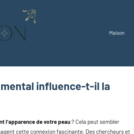
Maison
Alizemaison
Vivez
mieux,
vivez
vert
ental influence-t-il la
ent l’apparence de votre peau
? Cela peut sembler
sagent cette connexion fascinante. Des chercheurs et