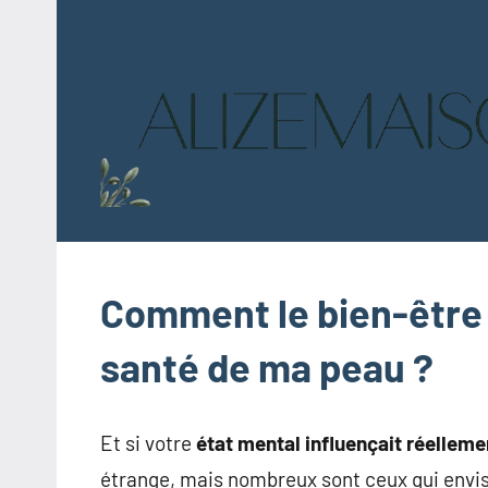
Aller
au
contenu
Comment le bien-être m
santé de ma peau ?
Et si votre
état mental influençait réellem
étrange, mais nombreux sont ceux qui envi