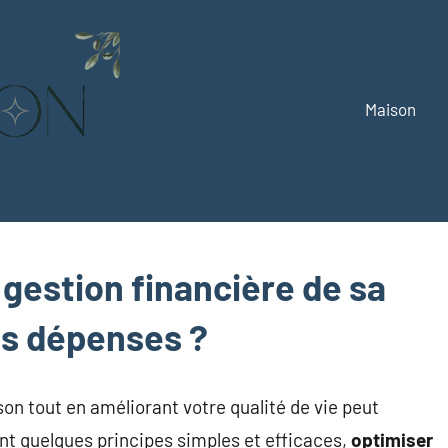
Maison
Alizemaison
Vivez
mieux,
vivez
vert
gestion financière de sa
es dépenses ?
on tout en améliorant votre qualité de vie peut
nt quelques principes simples et efficaces,
optimiser