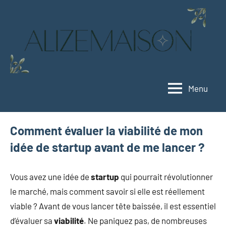
Aller
au
contenu
Menu
Alizemaison
Vivez
mieux,
vivez
Comment évaluer la viabilité de mon
vert
idée de startup avant de me lancer ?
Vous avez une idée de
startup
qui pourrait révolutionner
le marché, mais comment savoir si elle est réellement
viable ? Avant de vous lancer tête baissée, il est essentiel
d’évaluer sa
viabilité
. Ne paniquez pas, de nombreuses