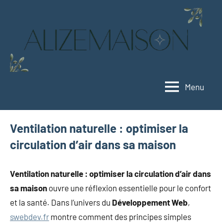
Aller
au
contenu
Menu
Alizemaison
Vivez
mieux,
vivez
Ventilation naturelle : optimiser la
vert
circulation d’air dans sa maison
Ventilation naturelle : optimiser la circulation d’air dans
sa maison
ouvre une réflexion essentielle pour le confort
et la santé. Dans l’univers du
Développement Web
,
swebdev.fr
montre comment des principes simples